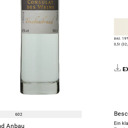
Inkl. 1
0,5l
(32
E
Besc
602
Ein kl
nd Anbau