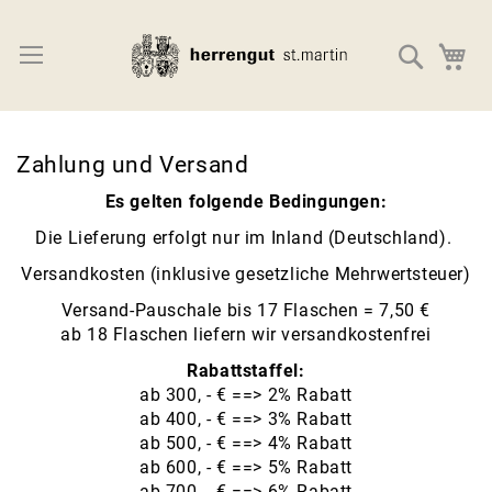
Direkt
zum
Navigation umschalten
Suche
M
Inhalt
Zahlung und Versand
Es gelten folgende Bedingungen:
Die Lieferung erfolgt nur im Inland (Deutschland).
Versandkosten (inklusive gesetzliche Mehrwertsteuer)
Versand-Pauschale bis 17 Flaschen = 7,50 €
ab 18 Flaschen liefern wir versandkostenfrei
Rabattstaffel:
ab 300, - € ==> 2% Rabatt
ab 400, - € ==> 3% Rabatt
ab 500, - € ==> 4% Rabatt
ab 600, - € ==> 5% Rabatt
ab 700, - € ==> 6% Rabatt