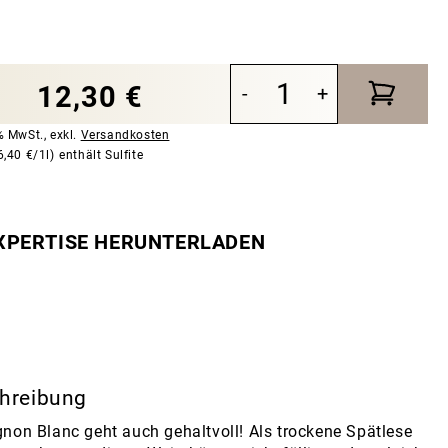
12,30 €
-
+
9% MwSt.
,
exkl.
Versandkosten
6,40 €/1l)
enthält Sulfite
XPERTISE HERUNTERLADEN
hreibung
non Blanc geht auch gehaltvoll! Als trockene Spätlese