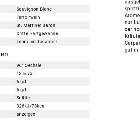
ausgeb
spritz
Sauvignon Blanc
Arome
Terroirwein
nur Lu
St. Martiner Baron
der no
Dritte Hartgewanne
Kräute
Lehm mit Tonanteil
Carpac
gut in
ten
96° Oechsle
13 % vol
6 g/l
6 g/l
Sulfite
326kJ/78kcal
n
anzeigen