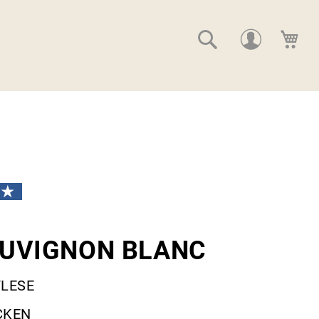
Suche
Me
UVIGNON BLANC
LESE
CKEN