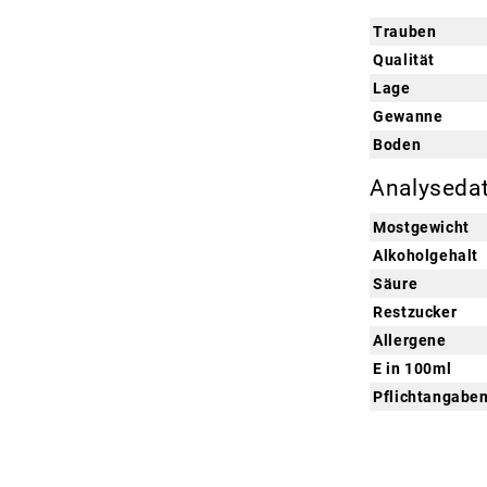
Trauben
Qualität
Lage
Gewanne
Boden
Analyseda
Mostgewicht
Alkoholgehalt
Säure
Restzucker
Allergene
E in 100ml
Pflichtangabe