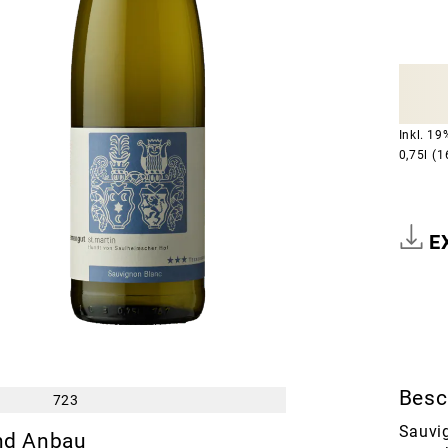
Inkl. 1
0,75l
(1
E
Besc
723
Sauvig
nd Anbau