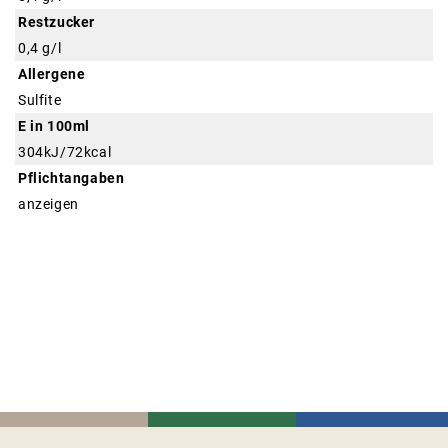
Restzucker
0,4 g/l
Allergene
Sulfite
E in 100ml
304kJ/72kcal
Pflichtangaben
anzeigen