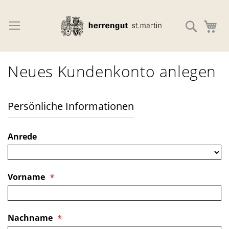
Direkt
zum
Navigation umschalten
Suche
M
Inhalt
Neues Kundenkonto anlegen
Persönliche Informationen
Name
Anrede
Vorname
Nachname