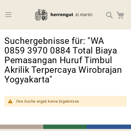
Direkt
zum
Navigation umschalten
Suche
M
Inhalt
Suchergebnisse für: "WA
0859 3970 0884 Total Biaya
Pemasangan Huruf Timbul
Akrilik Terpercaya Wirobrajan
Yogyakarta"
Ihre Suche ergab keine Ergebnisse