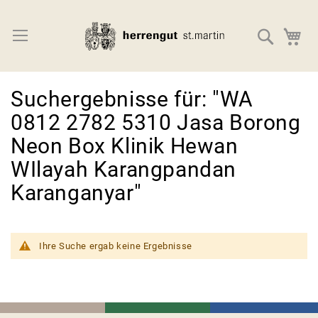
Direkt
zum
Navigation umschalten
Suche
M
Inhalt
Suchergebnisse für: "WA
0812 2782 5310 Jasa Borong
Neon Box Klinik Hewan
WIlayah Karangpandan
Karanganyar"
Ihre Suche ergab keine Ergebnisse